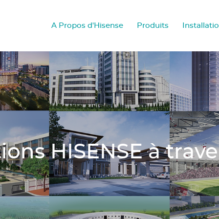
A Propos d'Hisense
Produits
Installati
ations HISENSE à trav