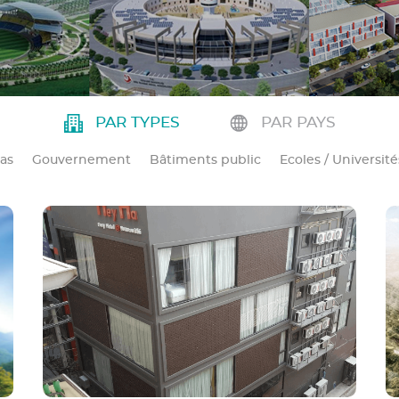
PAR TYPES
PAR PAYS
as
Gouvernement
Bâtiments public
Ecoles / Université