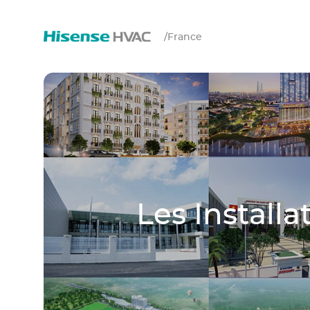
/
France
Les Install