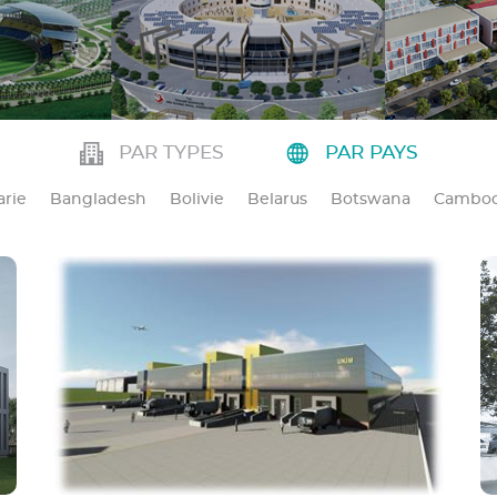
PAR TYPES
PAR PAYS
arie
Bangladesh
Bolivie
Belarus
Botswana
Cambo