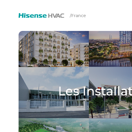
/
France
Les Install