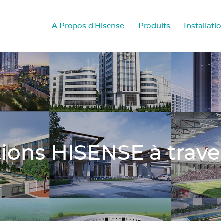
A Propos d'Hisense
Produits
Installati
ations HISENSE à trav