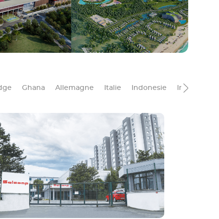
dge
Ghana
Allemagne
Italie
Indonesie
Iraq
Kowe