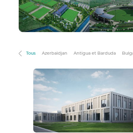
Tous
Azerbaïdjan
Antigua et Barduda
Bulg