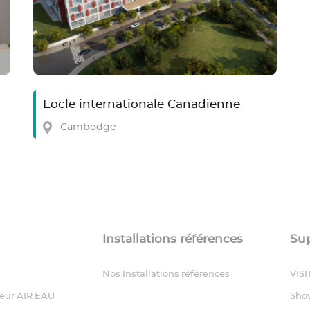
Eocle internationale Canadienne
Cambodge
Installations références
Su
Nos Installations références
VIS
eur AIR EAU
Sho