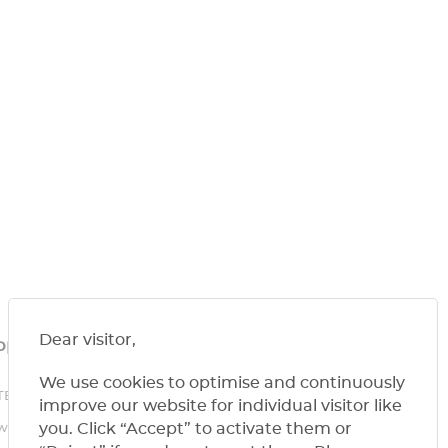
Dear visitor,​
pport
Contact
We use cookies to optimise and continuously
ITE VIRTUELLE SMART CENTER
improve our website for individual visitor like
you. Click “Accept” to activate them or
wrooms HISENSE VRF