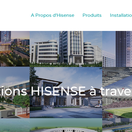
A Propos d'Hisense
Produits
Installati
ations HISENSE à trav