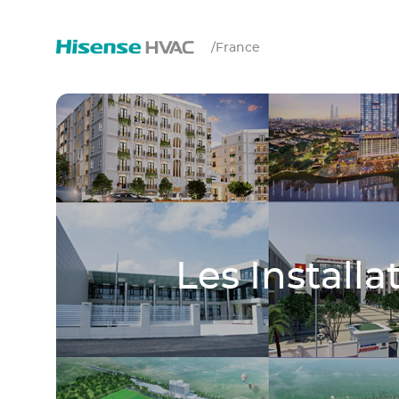
/
France
Les Install